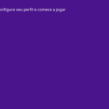
onfigure seu perfil e comece a jogar