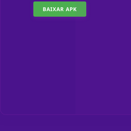
BAIXAR APK