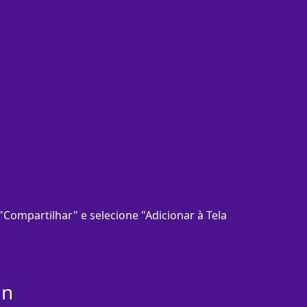
"Compartilhar" e selecione "Adicionar à Tela
in