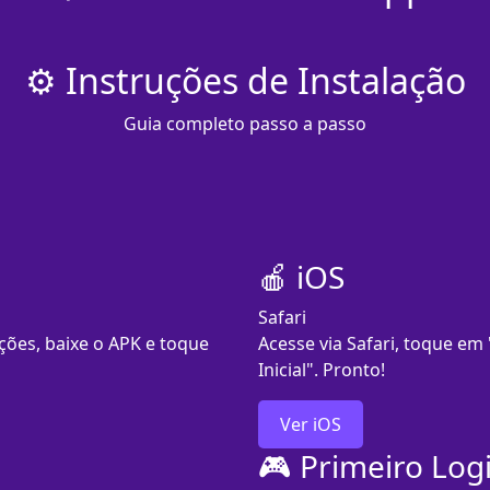
⚙️ Instruções de Instalação
Guia completo passo a passo
🍎 iOS
Safari
ções, baixe o APK e toque
Acesse via Safari, toque em 
Inicial". Pronto!
Ver iOS
🎮 Primeiro Log