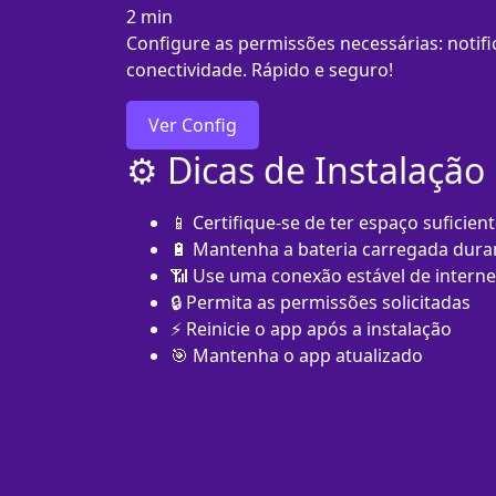
2 min
Configure as permissões necessárias: noti
conectividade. Rápido e seguro!
Ver Config
⚙️ Dicas de Instalação
📱 Certifique-se de ter espaço suficien
🔋 Mantenha a bateria carregada duran
📶 Use uma conexão estável de interne
🔒 Permita as permissões solicitadas
⚡ Reinicie o app após a instalação
🎯 Mantenha o app atualizado